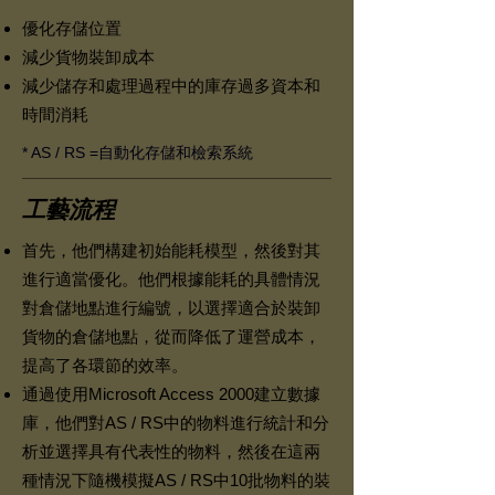
優化存儲位置
減少貨物裝卸成本
減少儲存和處理過程中的庫存過多資本和
時間消耗
* AS / RS =自動化存儲和檢索系統
工藝流程
首先，他們構建初始能耗模型，然後對其
進行適當優化。他們根據能耗的具體情況
對倉儲地點進行編號，以選擇適合於裝卸
貨物的倉儲地點，從而降低了運營成本，
提高了各環節的效率。
通過使用Microsoft Access 2000建立數據
庫，他們對AS / RS中的物料進行統計和分
析並選擇具有代表性的物料，然後在這兩
種情況下隨機模擬AS / RS中10批物料的裝