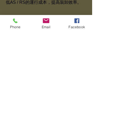
低AS / RS的運行成本，提高裝卸效率。
在pdf文件中查看更多>
Phone
Email
Facebook
info@advent2labs.com
（65）6208 9575
（65）9069 4033
加冷道20號
筆克創意中心6樓
新加坡339411